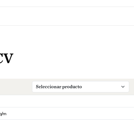
CV
q/m