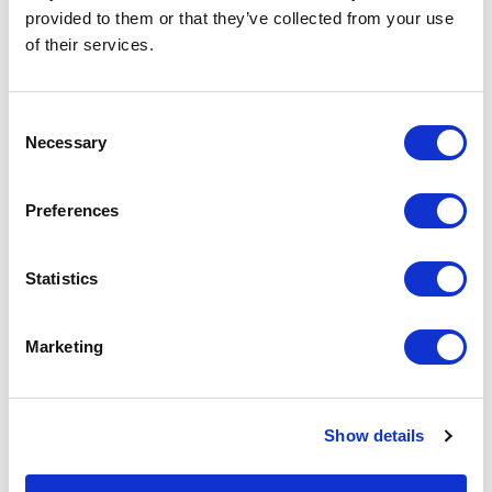
provided to them or that they’ve collected from your use
of their services.
Especificaciones técnicas
Consent
Necessary
Selection
Cuidado y mantenimiento
Preferences
Descargas
Statistics
Comparador ACV
ANÁLISIS ACV
Marketing
Datos de
SAULO
Show details
eficiencia
FR