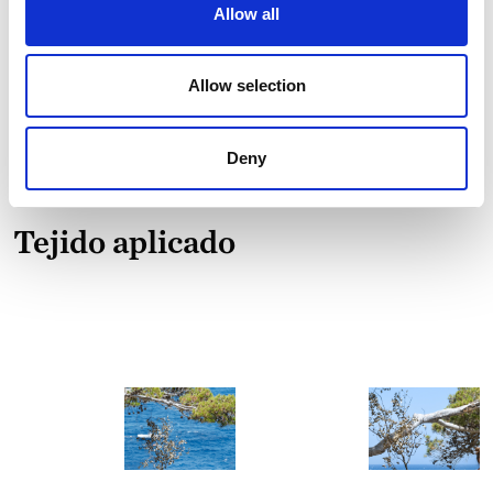
Consumo
114.80
Allow all
de agua
liters/m
Emisiones
4.46 kg
Allow selection
de CO₂
CO₂
eq/m
Deny
Tejido aplicado