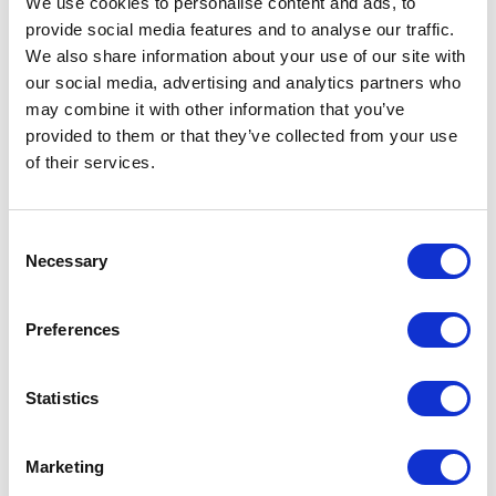
We use cookies to personalise content and ads, to
provide social media features and to analyse our traffic.
Características
We also share information about your use of our site with
our social media, advertising and analytics partners who
may combine it with other information that you’ve
provided to them or that they’ve collected from your use
Composición
Fibra reciclada
of their services.
64%
PP
20%
11%
MA
11%
PES REC
Consent
9%
CO REC
Necessary
Selection
5%
PU
Preferences
Ancho
Peso
Statistics
140 + 4cm
700 gr/ml ± 5%
Marketing