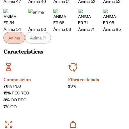
Ànima 47
Ànima 49
Ànima 51
Ànima 52
Ànima 53
Ànima 54
Ànima 60
Ànima 68
Ànima 71
Ànima 95
Ànima
Ànima Fr
Características
Composición
Fibra reciclada
70%
PES
23%
15%
PES REC
8%
CO REC
7%
CO