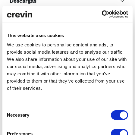
Descargas
Comparador ACV
ANÁLISIS ACV
This website uses cookies
We use cookies to personalise content and ads, to
provide social media features and to analyse our traffic.
Datos de
ANIMA
We also share information about your use of our site with
eficiencia
our social media, advertising and analytics partners who
may combine it with other information that you’ve
Consumo
160.17
provided to them or that they’ve collected from your use
de agua
liters/m
of their services.
Emisiones
4.82 kg
de CO₂
CO₂
eq/m
Consent
Necessary
Selection
Preferences